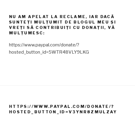
NU AM APELAT LA RECLAME, IAR DACĂ
SUNTEȚI MULȚUMIT DE BLOGUL MEU ȘI
VREȚI SĂ CONTRIBUIȚI CU DONAȚII, VĂ
MULȚUMESC:
https://www.paypal.com/donate/?
hosted_button_id=5WTR48VLY9LKG
HTTPS://WWW.PAYPAL.COM/DONATE/?
HOSTED_BUTTON_ID=V3YNR8ZMULZAY