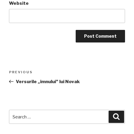
Website
Post
Previous
PREVIOUS
navigation
Post
Versurile „imnului” lui Novak
Search
Searc
for: