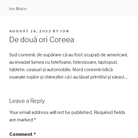
Skip
Ion Marin
to
content
POSTED
AUGUST 16, 2022
BY
ION
ON
De două ori Coreea
Sud coreenii, de supărare că au fost ocupați de americani,
au invadat lumea cu telefoane, televizoare, laptopuri,
tablete, ceasuri și automobile. Nord coreenii ridică
osanale rușilor și chinezilor că i-au lăsat primitivi și săraci…
Leave a Reply
Your email address will not be published.
Required fields
are marked
*
Comment
*